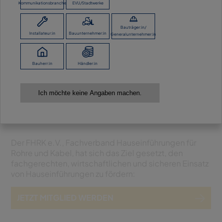
JETZT
Kommunikationsbranche
EVU/Stadtwerke
Bauträger:in/
Installateur:in
Bauunternehmer:in
Generalunternehmer:in
MITGLIED
Bauherr:in
Händler:in
WERDEN
Ich möchte keine Angaben machen.
Der FHRK e.V., Fachverband Hauseinführungen für
Rohre und Kabel, hat sich das Ziel gesetzt, den
fachgerechten, wirtschaftlichen und sicheren Einsatz
von Hauseinführungen zu fördern:
JETZT MITGLIED WERDEN