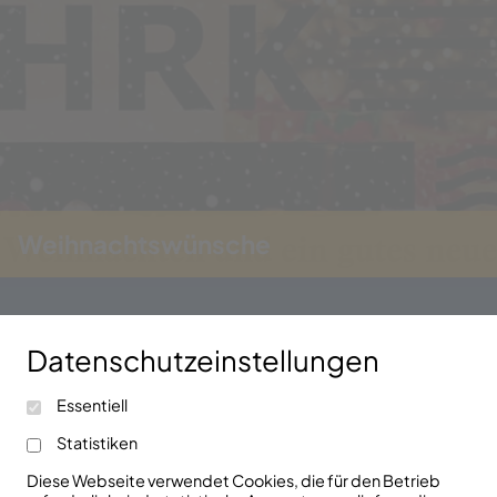
Weihnachtswünsche
Datenschutzeinstellungen
Kontaktieren Sie uns!
Essentiell
info@fhrk.de
Ravensburger Str. 29
+49(0)7321/5306810
Statistiken
D-89522 Heidenheim
Diese Webseite verwendet Cookies, die für den Betrieb