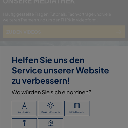
UNSERE
MEDIATHEK
Häufig gestellte Fragen, Tutorials, Fachvorträge und viele
weiteren Themen rund um den FHRK in Videoform.
ZU DEN VIDEOS
Helfen Sie uns den
Service unserer Website
zu verbessern!
Wo würden Sie sich einordnen?
Architekt:in
Elektro-Planer:in
HLS-Planer:in