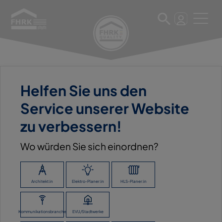
3. Februar 2025
Helfen Sie uns den
KUNSTSTOFFROHRVERBAND
Service unserer Website
E.V. FACHVERBAND DER
zu verbessern!
KUNSTSTOFFROHR-
Wo würden Sie sich einordnen?
INDUSTRIE
Architekt:in
Elektro-Planer:in
HLS-Planer:in
ZURÜCK ZUR ÜBERSICHT
Kommunikationsbranche
EVU/Stadtwerke