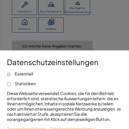
Bauträger:in/
Installateur:in
Bauunternehmer:in
Generalunternehmer:in
Bauherr:in
Händler:in
Ich möchte keine Angaben machen.
Datenschutzeinstellungen
Kontaktieren Sie uns!
Essentiell
info@fhrk.de
Ravensburger Str. 29
Statistiken
+49(0)7321/5306810
D-89522 Heidenheim
Diese Webseite verwendet Cookies, die für den Betrieb
erforderlich sind, statistische Auswertungen liefern, die es
Folgen Sie uns!
Ihnen ermöglichen, Inhalte in soziale Netzwerke zu teilen
oder um Ihnen interessengerechte Werbung anzuzeigen. Je
nach aktivierter Stufe, akzeptieren Sie die
vorangegangenen mit Klick auf den jeweiligen Button.
Datenschutzerklärung
Detaillierte Informationen