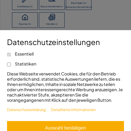
Bauträger:in/
Installateur:in
Bauunternehmer:in
Generalunternehmer:in
Bauherr:in
Händler:in
Datenschutzeinstellungen
Ich möchte keine Angaben machen.
Kontaktieren Sie uns!
Essentiell
info@fhrk.de
Ravensburger Str. 29
Statistiken
+49(0)7321/5306810
D-89522 Heidenheim
Diese Webseite verwendet Cookies, die für den Betrieb
erforderlich sind, statistische Auswertungen liefern, die es
Folgen Sie uns!
Ihnen ermöglichen, Inhalte in soziale Netzwerke zu teilen
oder um Ihnen interessengerechte Werbung anzuzeigen. Je
nach aktivierter Stufe, akzeptieren Sie die
vorangegangenen mit Klick auf den jeweiligen Button.
Datenschutzerklärung
Detaillierte Informationen
© 2026 FHRK e.V.
Auswahl bestätigen
Aus Gründen der besseren Lesbarkeit wird bei Personenbezeichnungen und