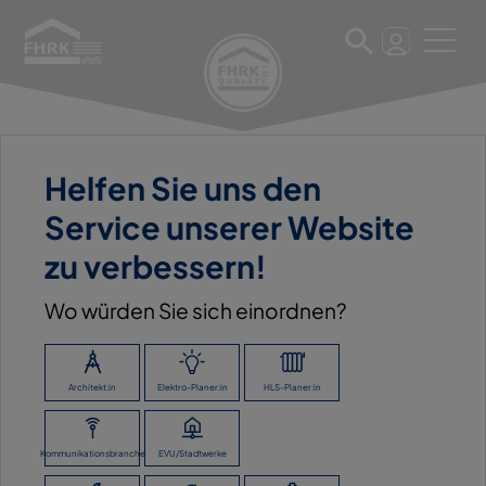
28. März 2023
Helfen Sie uns den
WAS MUSS ICH BEIM EINBAU
Service unserer Website
DER HAUSEINFÜHRUNG
zu verbessern!
BEACHTEN?
Wo würden Sie sich einordnen?
Architekt:in
Elektro-Planer:in
HLS-Planer:in
ZURÜCK ZUR ÜBERSICHT
Kommunikationsbranche
EVU/Stadtwerke