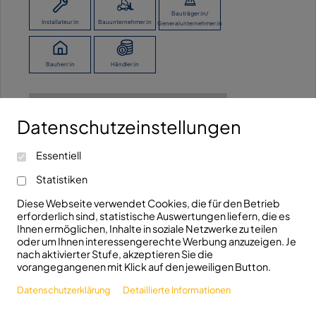
Bauträger:in/
Installateur:in
Bauunternehmer:in
Generalunternehmer:in
Bauherr:in
Händler:in
Ich möchte keine Angaben machen.
Datenschutzeinstellungen
Kontaktieren Sie uns!
Essentiell
info@fhrk.de
Ravensburger Str. 29
Statistiken
+49(0)7321/5306810
D-89522 Heidenheim
Diese Webseite verwendet Cookies, die für den Betrieb
erforderlich sind, statistische Auswertungen liefern, die es
Folgen Sie uns!
Ihnen ermöglichen, Inhalte in soziale Netzwerke zu teilen
oder um Ihnen interessengerechte Werbung anzuzeigen. Je
nach aktivierter Stufe, akzeptieren Sie die
vorangegangenen mit Klick auf den jeweiligen Button.
Datenschutzerklärung
Detaillierte Informationen
© 2026 FHRK e.V.