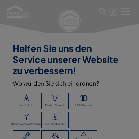
Helfen Sie uns den
5. Mai 2023
Service unserer Website
ROHREINFÜHRUNG FALSCH
zu verbessern!
Wo würden Sie sich einordnen?
ZURÜCK ZUR ÜBERSICHT
Architekt:in
Elektro-Planer:in
HLS-Planer:in
Kommunikationsbranche
EVU/Stadtwerke