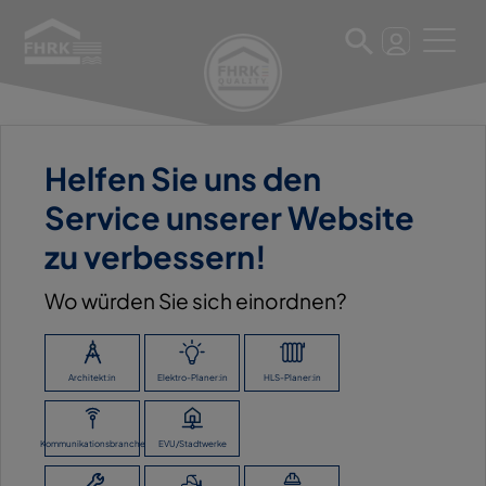
Helfen Sie uns den
11. März 2025
Service unserer Website
A. KARSTENSEN GMBH &
zu verbessern!
CO. KG
Wo würden Sie sich einordnen?
ZURÜCK ZUR ÜBERSICHT
Architekt:in
Elektro-Planer:in
HLS-Planer:in
Kommunikationsbranche
EVU/Stadtwerke