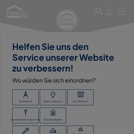
Helfen Sie uns den
11. März 2025
Service unserer Website
ARNOLD LAMMERING GMBH
zu verbessern!
Wo würden Sie sich einordnen?
ZURÜCK ZUR ÜBERSICHT
Architekt:in
Elektro-Planer:in
HLS-Planer:in
Kommunikationsbranche
EVU/Stadtwerke