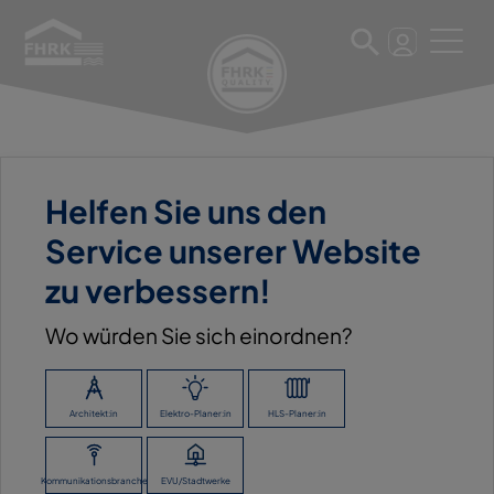
6. März 2023
Helfen Sie uns den
BAUKING
Service unserer Website
BAUSTOFFCENTER
zu verbessern!
OSCHERSLEBEN GMBH &
CO. KG BAUSTOFFHANDEL
Wo würden Sie sich einordnen?
OSCHERSLEBEN
Architekt:in
Elektro-Planer:in
HLS-Planer:in
Kommunikationsbranche
EVU/Stadtwerke