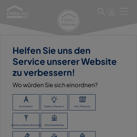
Helfen Sie uns den
6. März 2023
Service unserer Website
BAUKING OSTFALEN GMBH
zu verbessern!
BAUSTOFFHANDEL CELLE
Wo würden Sie sich einordnen?
ZURÜCK ZUR ÜBERSICHT
Architekt:in
Elektro-Planer:in
HLS-Planer:in
Kommunikationsbranche
EVU/Stadtwerke