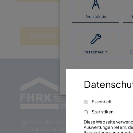
Architekt:in
ZURÜCK ZUR ÜBERSICHT
Installateur:in
B
Ich möchte keine Ang
Datenschut
Essentiell
Statistiken
Ravensburger Str. 29
Diese Webseite verwendet
Auswertungen liefern, die
D-89522 Heidenheim
Ihnen interessengerechte