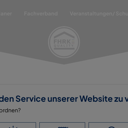
laner
Fachverband
Veranstaltungen/ Sch
 den Service unserer Website zu
EN GMBH
nordnen?
RECKLINGHAUSEN