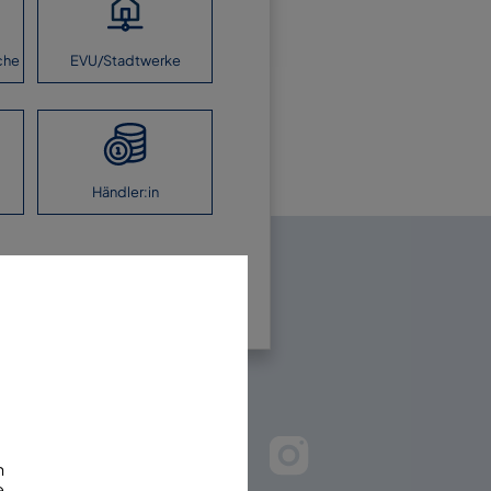
che
EVU/Stadtwerke
Händler:in
en Sie uns!
m
e