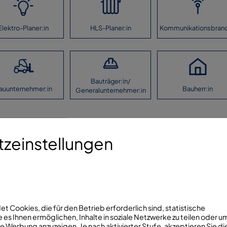
Elektro-Planer:in
HLS-Planer:in
Kommunikationsbran
Bauträger:in/
auunternehmer:in
Bauherr:in
Generalunternehmer:in
aben machen.
zeinstellungen
Folg
Kontaktieren Sie uns!
info@fhrk.de
 Cookies, die für den Betrieb erforderlich sind, statistische
 es Ihnen ermöglichen, Inhalte in soziale Netzwerke zu teilen oder u
+49(0)7321/5306810
 Werbung anzuzeigen. Je nach aktivierter Stufe, akzeptieren Sie di