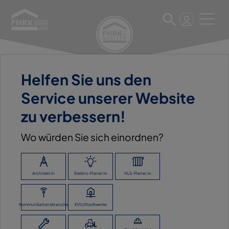
Helfen Sie uns den
11. März 2025
Service unserer Website
BAUSTOFF BRANDES GMBH
zu verbessern!
Wo würden Sie sich einordnen?
ZURÜCK ZUR ÜBERSICHT
Architekt:in
Elektro-Planer:in
HLS-Planer:in
Kommunikationsbranche
EVU/Stadtwerke