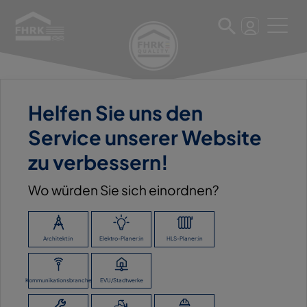
Helfen Sie uns den
11. März 2025
Service unserer Website
BAUZENTRUM MOBAU
zu verbessern!
BRAUN GMBH
Wo würden Sie sich einordnen?
ZURÜCK ZUR ÜBERSICHT
Architekt:in
Elektro-Planer:in
HLS-Planer:in
Kommunikationsbranche
EVU/Stadtwerke