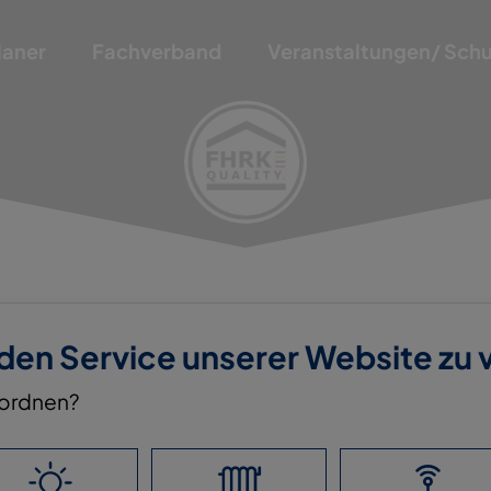
laner
Fachverband
Veranstaltungen/ Sch
 den Service unserer Website zu
nordnen?
FFE