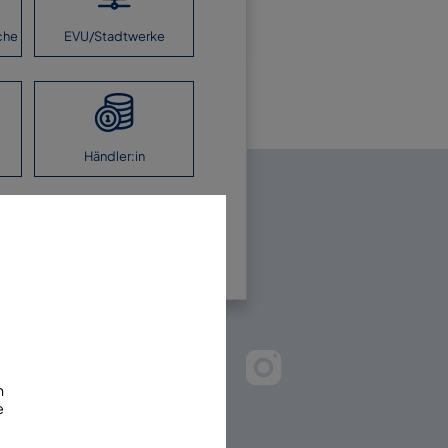
che
EVU/Stadtwerke
Händler:in
en Sie uns!
m
e