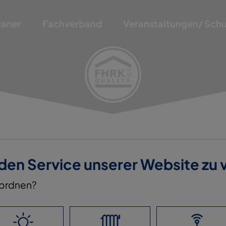
laner
Fachverband
Veranstaltungen/ Sch
 den Service unserer Website zu
nordnen?
FFE