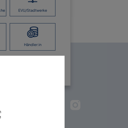
che
EVU/Stadtwerke
Händler:in
en Sie uns!
m
e