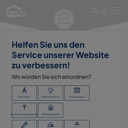
Helfen Sie uns den
6. März 2023
Service unserer Website
BAYWA AG BAUSTOFFE
zu verbessern!
Wo würden Sie sich einordnen?
ZURÜCK ZUR ÜBERSICHT
Architekt:in
Elektro-Planer:in
HLS-Planer:in
Kommunikationsbranche
EVU/Stadtwerke