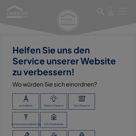
Helfen Sie uns den
11. März 2025
Service unserer Website
BUSSEMAS & POLLMEIER
zu verbessern!
GMBH & CO. KG
Wo würden Sie sich einordnen?
ZURÜCK ZUR ÜBERSICHT
Architekt:in
Elektro-Planer:in
HLS-Planer:in
Kommunikationsbranche
EVU/Stadtwerke