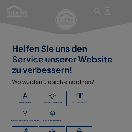
Helfen Sie uns den
11. März 2025
Service unserer Website
C. U. D. BARGEN HOLZ U.
zu verbessern!
BAUSTOFFE GMBH
Wo würden Sie sich einordnen?
ZURÜCK ZUR ÜBERSICHT
Architekt:in
Elektro-Planer:in
HLS-Planer:in
Kommunikationsbranche
EVU/Stadtwerke