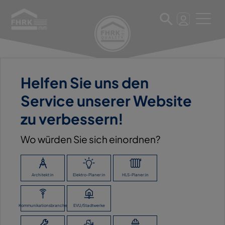
Helfen Sie uns den
26. Mai 2023
Service unserer Website
CARL HAISCH GMBH & CO.
zu verbessern!
KG
Wo würden Sie sich einordnen?
ZURÜCK ZUR ÜBERSICHT
Architekt:in
Elektro-Planer:in
HLS-Planer:in
Kommunikationsbranche
EVU/Stadtwerke