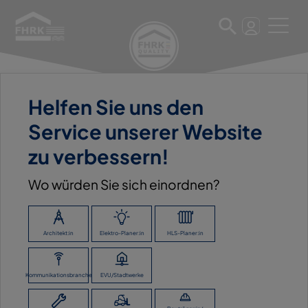
Helfen Sie uns den
11. März 2025
Service unserer Website
COLLIN KG ABEX
zu verbessern!
Wo würden Sie sich einordnen?
ZURÜCK ZUR ÜBERSICHT
Architekt:in
Elektro-Planer:in
HLS-Planer:in
Kommunikationsbranche
EVU/Stadtwerke