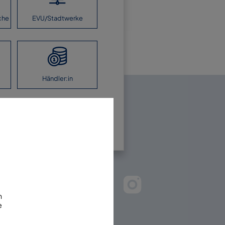
che
EVU/Stadtwerke
Händler:in
en Sie uns!
m
e