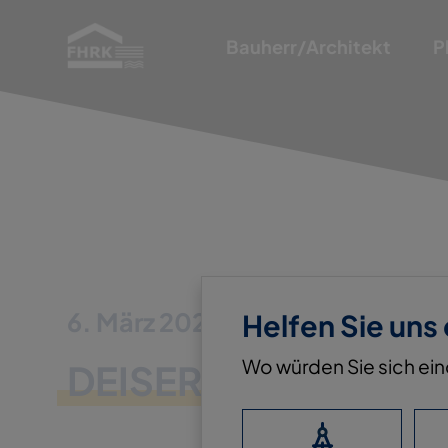
Bauherr/Architekt
P
6. März 2023
Helfen Sie uns
Wo würden Sie sich ei
DEISER BAU GMBH