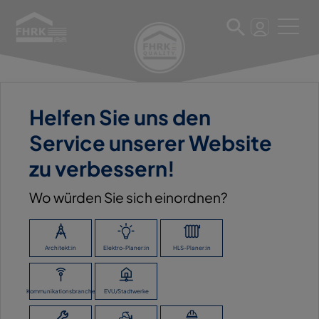
Helfen Sie uns den
11. März 2025
Service unserer Website
EISEN-FISCHER GMBH
zu verbessern!
FACHGROSSHANDEL
Wo würden Sie sich einordnen?
ZURÜCK ZUR ÜBERSICHT
Architekt:in
Elektro-Planer:in
HLS-Planer:in
Kommunikationsbranche
EVU/Stadtwerke