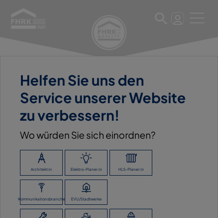
Helfen Sie uns den
11. März 2025
Service unserer Website
ERNST HASSELBRING GMBH
zu verbessern!
& CO. KG
Wo würden Sie sich einordnen?
ZURÜCK ZUR ÜBERSICHT
Architekt:in
Elektro-Planer:in
HLS-Planer:in
Kommunikationsbranche
EVU/Stadtwerke