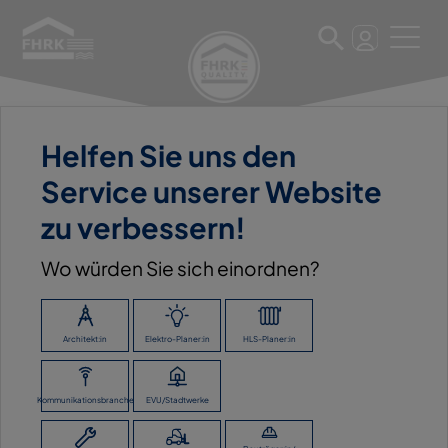
Helfen Sie uns den
11. März 2025
Service unserer Website
FAMO GMBH & CO. KG
zu verbessern!
Wo würden Sie sich einordnen?
ZURÜCK ZUR ÜBERSICHT
Architekt:in
Elektro-Planer:in
HLS-Planer:in
Kommunikationsbranche
EVU/Stadtwerke