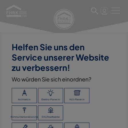
Helfen Sie uns den
11. März 2025
Service unserer Website
GIENGER MÜNCHEN KG
zu verbessern!
ABEX
Wo würden Sie sich einordnen?
ZURÜCK ZUR ÜBERSICHT
Architekt:in
Elektro-Planer:in
HLS-Planer:in
Kommunikationsbranche
EVU/Stadtwerke