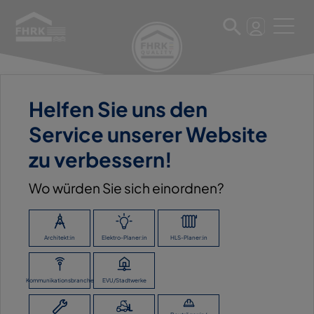
Helfen Sie uns den
26. Mai 2023
Service unserer Website
HAUSKONÄKTCHEN GMBH
zu verbessern!
Wo würden Sie sich einordnen?
ZURÜCK ZUR ÜBERSICHT
Architekt:in
Elektro-Planer:in
HLS-Planer:in
Kommunikationsbranche
EVU/Stadtwerke