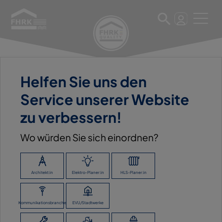
Helfen Sie uns den
11. März 2025
Service unserer Website
HEINRICH RIESSELMANN G
zu verbessern!
MBH
Wo würden Sie sich einordnen?
ZURÜCK ZUR ÜBERSICHT
Architekt:in
Elektro-Planer:in
HLS-Planer:in
Kommunikationsbranche
EVU/Stadtwerke