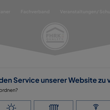
laner
Fachverband
Veranstaltungen/ Sch
 den Service unserer Website zu
nordnen?
 GMBH & CO. KG