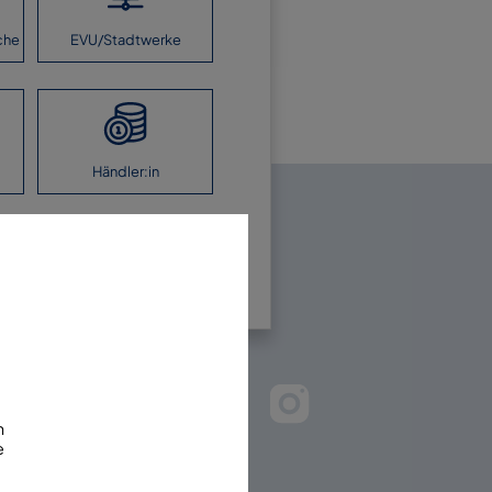
che
EVU/Stadtwerke
Händler:in
en Sie uns!
m
e