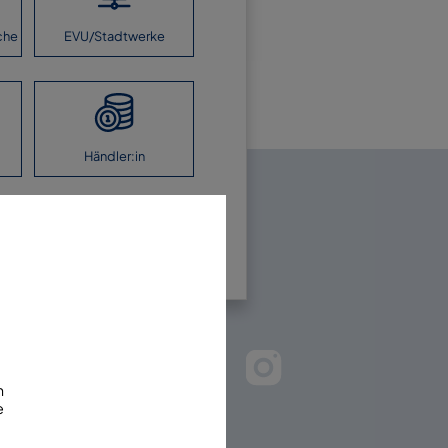
che
EVU/Stadtwerke
Händler:in
en Sie uns!
m
e