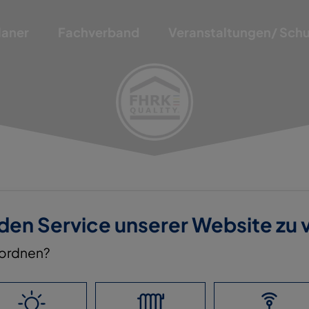
laner
Fachverband
Veranstaltungen/ Sch
 den Service unserer Website zu
nordnen?
BH & CO. KG