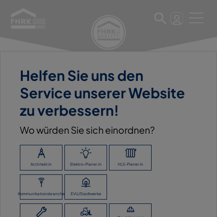
Helfen Sie uns den
11. März 2025
Service unserer Website
HTI FELDTMANN KG
zu verbessern!
Wo würden Sie sich einordnen?
ZURÜCK ZUR ÜBERSICHT
Architekt:in
Elektro-Planer:in
HLS-Planer:in
Kommunikationsbranche
EVU/Stadtwerke