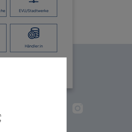
che
EVU/Stadtwerke
Händler:in
en Sie uns!
m
e