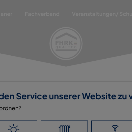
laner
Fachverband
Veranstaltungen/ Sch
 den Service unserer Website zu
nordnen?
& CO. KG