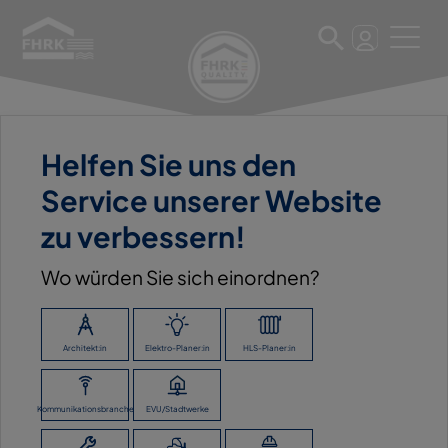
Helfen Sie uns den
11. März 2025
Service unserer Website
JOSEF SCHWARZ & SOHN
zu verbessern!
GMBH
Wo würden Sie sich einordnen?
ZURÜCK ZUR ÜBERSICHT
Architekt:in
Elektro-Planer:in
HLS-Planer:in
Kommunikationsbranche
EVU/Stadtwerke