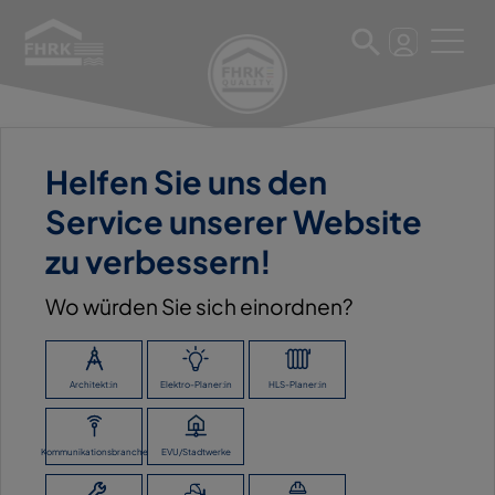
Helfen Sie uns den
11. März 2025
Service unserer Website
LAUBNER GMBH
zu verbessern!
BAUSTOFFHANDEL
Wo würden Sie sich einordnen?
ZURÜCK ZUR ÜBERSICHT
Architekt:in
Elektro-Planer:in
HLS-Planer:in
Kommunikationsbranche
EVU/Stadtwerke