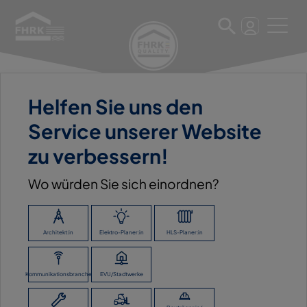
Helfen Sie uns den
11. März 2025
Service unserer Website
LUDWIG BEHRENS GMBH
zu verbessern!
Wo würden Sie sich einordnen?
ZURÜCK ZUR ÜBERSICHT
Architekt:in
Elektro-Planer:in
HLS-Planer:in
Kommunikationsbranche
EVU/Stadtwerke