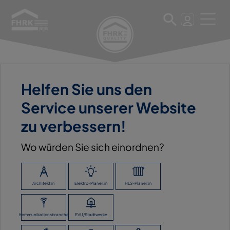
11. März 2025
Helfen Sie uns den
MATTHIAS KIRCHER
Service unserer Website
BAUSTOFFE GMBH & CO.
zu verbessern!
KG
Wo würden Sie sich einordnen?
Architekt:in
Elektro-Planer:in
HLS-Planer:in
ZURÜCK ZUR ÜBERSICHT
Kommunikationsbranche
EVU/Stadtwerke