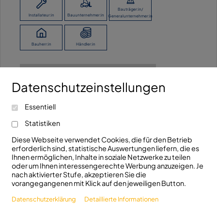
Bauträger:in/
Installateur:in
Bauunternehmer:in
Generalunternehmer:in
Bauherr:in
Händler:in
Ich möchte keine Angaben machen.
Datenschutzeinstellungen
Kontaktieren Sie uns!
Essentiell
info@fhrk.de
Ravensburger Str. 29
Statistiken
+49(0)7321/5306810
D-89522 Heidenheim
Diese Webseite verwendet Cookies, die für den Betrieb
erforderlich sind, statistische Auswertungen liefern, die es
Folgen Sie uns!
Ihnen ermöglichen, Inhalte in soziale Netzwerke zu teilen
oder um Ihnen interessengerechte Werbung anzuzeigen. Je
nach aktivierter Stufe, akzeptieren Sie die
vorangegangenen mit Klick auf den jeweiligen Button.
Datenschutzerklärung
Detaillierte Informationen
© 2026 FHRK e.V.