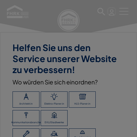
Helfen Sie uns den
11. März 2025
Service unserer Website
MAX SCHIERER GMBH
zu verbessern!
Wo würden Sie sich einordnen?
ZURÜCK ZUR ÜBERSICHT
Architekt:in
Elektro-Planer:in
HLS-Planer:in
Kommunikationsbranche
EVU/Stadtwerke