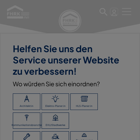
Helfen Sie uns den
11. März 2025
Service unserer Website
MAYER GMBH & CO. KG
zu verbessern!
Wo würden Sie sich einordnen?
ZURÜCK ZUR ÜBERSICHT
Architekt:in
Elektro-Planer:in
HLS-Planer:in
Kommunikationsbranche
EVU/Stadtwerke