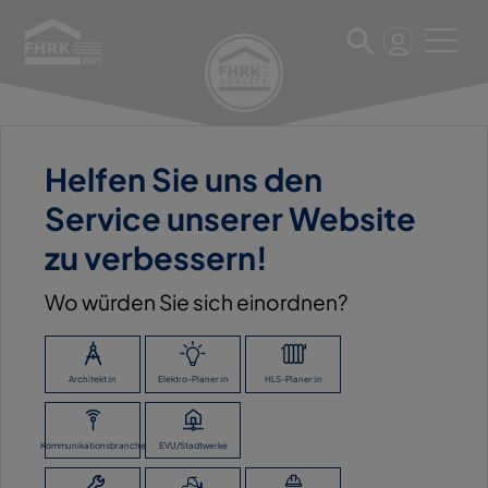
Helfen Sie uns den
11. März 2025
Service unserer Website
OSKAR BÖTTCHER GMBH &
zu verbessern!
CO. KG
Wo würden Sie sich einordnen?
ZURÜCK ZUR ÜBERSICHT
Architekt:in
Elektro-Planer:in
HLS-Planer:in
Kommunikationsbranche
EVU/Stadtwerke