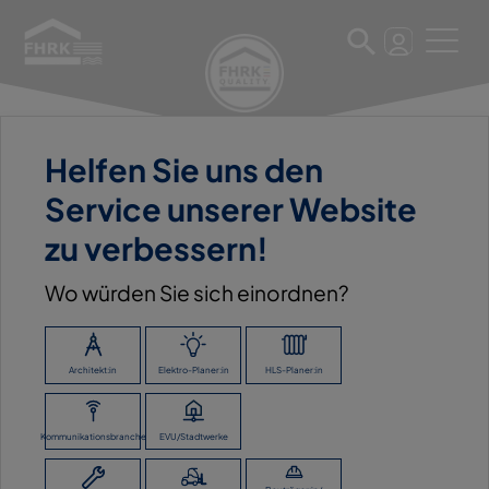
Helfen Sie uns den
11. März 2025
Service unserer Website
RAAB KARCHER
zu verbessern!
Wo würden Sie sich einordnen?
ZURÜCK ZUR ÜBERSICHT
Architekt:in
Elektro-Planer:in
HLS-Planer:in
Kommunikationsbranche
EVU/Stadtwerke