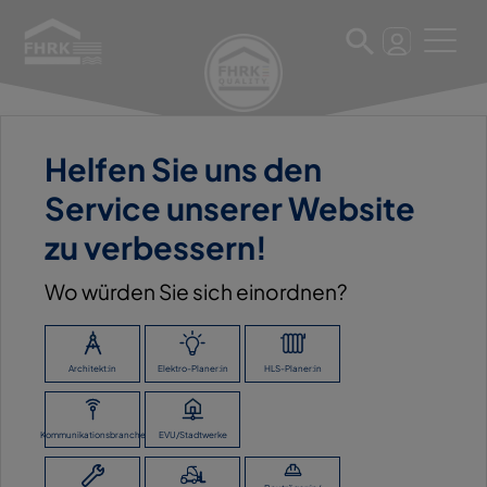
Helfen Sie uns den
11. März 2025
Service unserer Website
RAIFFEISEN WAREN GMBH
zu verbessern!
Wo würden Sie sich einordnen?
ZURÜCK ZUR ÜBERSICHT
Architekt:in
Elektro-Planer:in
HLS-Planer:in
Kommunikationsbranche
EVU/Stadtwerke