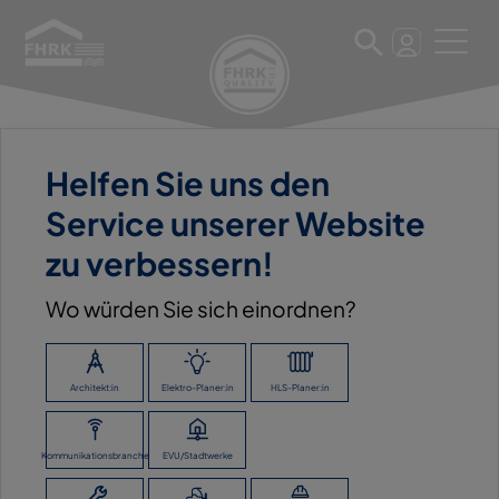
Helfen Sie uns den
27. Februar 2025
Service unserer Website
RICHTER+FRENZEL TBU
zu verbessern!
GMBH + CO. KG DRESDEN
Wo würden Sie sich einordnen?
ZURÜCK ZUR ÜBERSICHT
Architekt:in
Elektro-Planer:in
HLS-Planer:in
Kommunikationsbranche
EVU/Stadtwerke