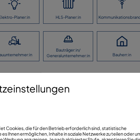
Elektro-Planer:in
HLS-Planer:in
Kommunikationsbran
Bauträger:in/
auunternehmer:in
Bauherr:in
Generalunternehmer:in
aben machen.
zeinstellungen
Folg
Kontaktieren Sie uns!
info@fhrk.de
 Cookies, die für den Betrieb erforderlich sind, statistische
 es Ihnen ermöglichen, Inhalte in soziale Netzwerke zu teilen oder u
+49(0)7321/5306810
 Werbung anzuzeigen. Je nach aktivierter Stufe, akzeptieren Sie di