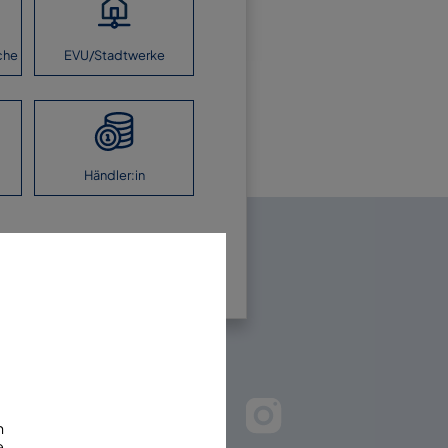
che
EVU/Stadtwerke
Händler:in
en Sie uns!
m
e