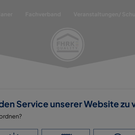
laner
Fachverband
Veranstaltungen/ Sch
 den Service unserer Website zu
TBU GMBH + CO. KG
nordnen?