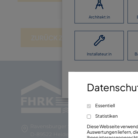
Architekt:in
ZURÜCK ZUR ÜBERSICHT
Installateur:in
B
Ich möchte keine Ang
Datenschut
Essentiell
Statistiken
Ravensburger Str. 29
Diese Webseite verwendet
Auswertungen liefern, die
D-89522 Heidenheim
Ihnen interessengerechte