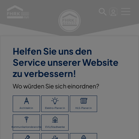
Helfen Sie uns den
11. März 2025
Service unserer Website
SCHNURRER GMBH & CO.
zu verbessern!
BETONWERK/BAUSTOFFGROS
Wo würden Sie sich einordnen?
ZURÜCK ZUR ÜBERSICHT
Architekt:in
Elektro-Planer:in
HLS-Planer:in
Kommunikationsbranche
EVU/Stadtwerke