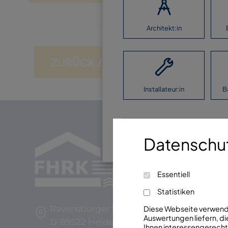
Architekt:in
ZURÜCK ZUR ÜBERSICHT
Installateur:in
B
Ich möchte keine Ang
Datenschut
Essentiell
Statistiken
Ravensburger Str. 29
Diese Webseite verwendet
Auswertungen liefern, die
D-89522 Heidenheim
Ihnen interessengerechte