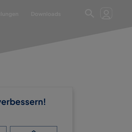
ulungen
Downloads
 verbessern!
OST