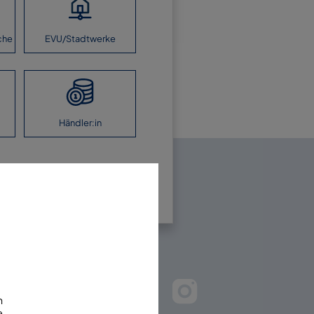
che
EVU/Stadtwerke
Händler:in
en Sie uns!
m
e