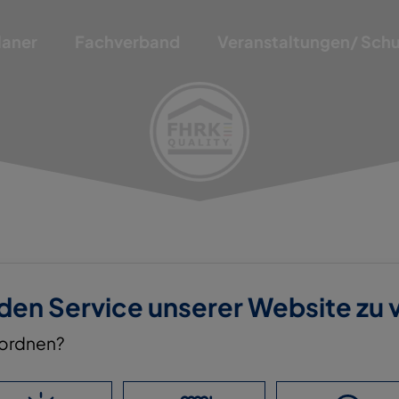
laner
Fachverband
Veranstaltungen/ Sch
 den Service unserer Website zu
LAND / REGION NORD-
nordnen?