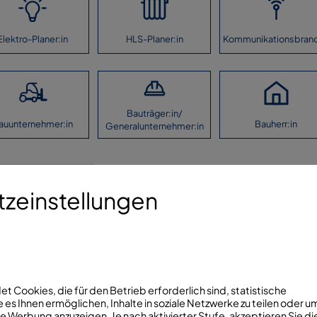
Elektro-Planer:in
HLS-Planer:in
Kommunikationsbran
Bauträger:in/
auunternehmer:in
Bauherr:in
Generalunternehmer:in
aben machen.
zeinstellungen
Folg
Kontaktieren Sie uns!
info@fhrk.de
 Cookies, die für den Betrieb erforderlich sind, statistische
 es Ihnen ermöglichen, Inhalte in soziale Netzwerke zu teilen oder u
+49(0)7321/5306810
 Werbung anzuzeigen. Je nach aktivierter Stufe, akzeptieren Sie di