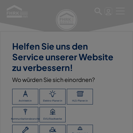
Helfen Sie uns den
11. März 2025
Service unserer Website
S&P ABDICHTUNGS GMBH
zu verbessern!
Wo würden Sie sich einordnen?
ZURÜCK ZUR ÜBERSICHT
Architekt:in
Elektro-Planer:in
HLS-Planer:in
Kommunikationsbranche
EVU/Stadtwerke