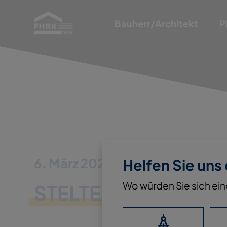
Bauherr/Architekt
P
6. März 2023
Helfen Sie uns
Wo würden Sie sich ei
STELTER GMBH