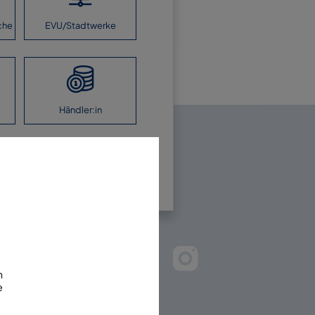
che
EVU/Stadtwerke
Händler:in
en Sie uns!
m
e