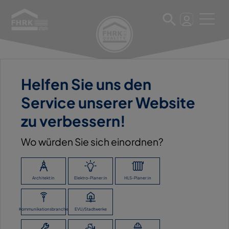
Helfen Sie uns den
11. März 2025
Service unserer Website
UNION BAUZENTRUM
zu verbessern!
HORNBACH GMBH
Wo würden Sie sich einordnen?
ZURÜCK ZUR ÜBERSICHT
Architekt:in
Elektro-Planer:in
HLS-Planer:in
Kommunikationsbranche
EVU/Stadtwerke