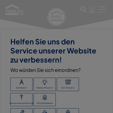
Helfen Sie uns den
11. März 2025
Service unserer Website
UNION BAUZENTRUM
zu verbessern!
HORNBACH GMBH
Wo würden Sie sich einordnen?
ZURÜCK ZUR ÜBERSICHT
Architekt:in
Elektro-Planer:in
HLS-Planer:in
Kommunikationsbranche
EVU/Stadtwerke