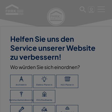
Helfen Sie uns den
11. März 2025
Service unserer Website
WESCH BAUBEDARF GMBH
zu verbessern!
Wo würden Sie sich einordnen?
ZURÜCK ZUR ÜBERSICHT
Architekt:in
Elektro-Planer:in
HLS-Planer:in
Kommunikationsbranche
EVU/Stadtwerke