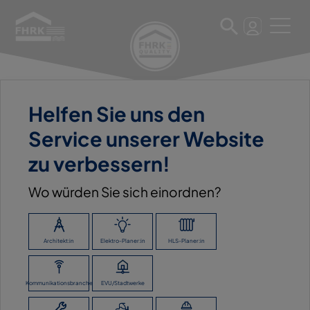
Helfen Sie uns den
11. März 2025
Service unserer Website
WILHELM LINNENBECKER
zu verbessern!
GMBH & CO. KG
Wo würden Sie sich einordnen?
ZURÜCK ZUR ÜBERSICHT
Architekt:in
Elektro-Planer:in
HLS-Planer:in
Kommunikationsbranche
EVU/Stadtwerke