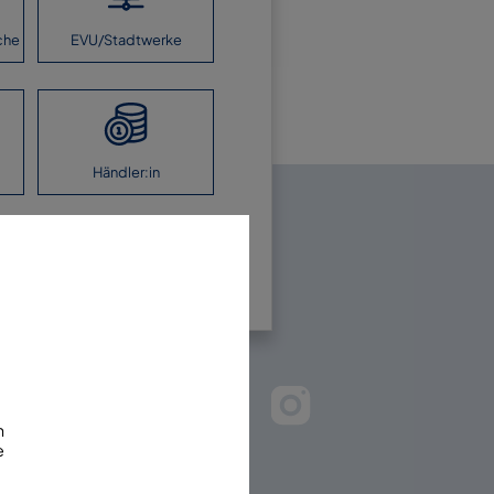
che
EVU/Stadtwerke
Händler:in
en Sie uns!
m
e