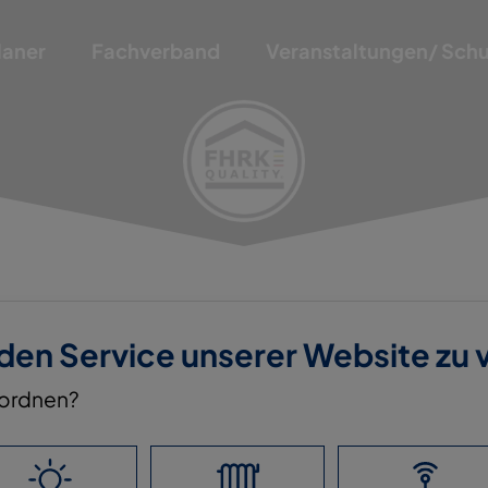
laner
Fachverband
Veranstaltungen/ Sch
 den Service unserer Website zu
nordnen?
. KG